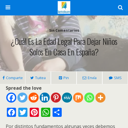
Sin Comentarios
¿Cuál Es La Edad Legal Para Dejar Niños
Solos En Casa En España?
Comparte
Tuitea
Pin
Envía
SMS
Spread the love
F
T
Pi
W
C
ac
w
nt
h
o
Por distintos fundamentos algunas veces debemos