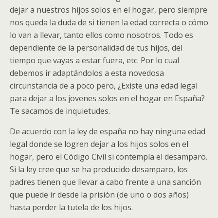
e
itt
er
at
m
dejar a nuestros hijos solos en el hogar, pero siempre
b
er
e
s
p
nos queda la duda de si tienen la edad correcta o cómo
o
st
A
ar
lo van a llevar, tanto ellos como nosotros. Todo es
o
p
ti
dependiente de la personalidad de tus hijos, del
tiempo que vayas a estar fuera, etc. Por lo cual
k
p
r
debemos ir adaptándolos a esta novedosa
circunstancia de a poco pero, ¿Existe una edad legal
para dejar a los jovenes solos en el hogar en España?
Te sacamos de inquietudes.
De acuerdo con la ley de españa no hay ninguna edad
legal donde se logren dejar a los hijos solos en el
hogar, pero el Código Civil si contempla el desamparo.
Si la ley cree que se ha producido desamparo, los
padres tienen que llevar a cabo frente a una sanción
que puede ir desde la prisión (de uno o dos años)
hasta perder la tutela de los hijos.