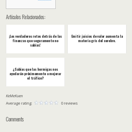
Artículos Relacionados:
¡Los verdaderos retos detrás de las
Emitir juicios de valor aumenta la
finanzas que seguramente no
materia gris del cerebro.
sabías!
¿Sabías que las hormigas nos
ayudarán próximamente a mejorar
el tráfico?
KeMeKuen
Average rating:
0 reviews
Comments