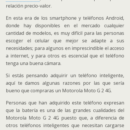
e
itt
er
at
m
relación precio-valor.
b
er
e
s
p
En esta era de los smartphone y teléfonos Android,
o
st
A
ar
donde hay disponibles en el mercado cualquier
o
p
ti
cantidad de modelos, es muy difícil para las personas
k
p
r
escoger el celular que mejor se adapte a sus
necesidades; para algunos en imprescindible el acceso
a internet, y para otros es escencial que el teléfono
tenga una buena cámara.
Si estás pensando adquirir un teléfono inteligente,
aquí te damos algunas razones por las que sería
bueno que compraras un Motorola Moto G 2 4G.
Personas que han adquirido este teléfono expresan
que la batería es una de las grandes cualidades del
Motorola Moto G 2 4G puesto que, a diferencia de
otros teléfonos inteligentes que necesitan cargarse