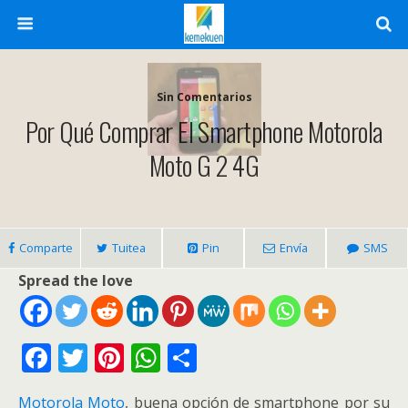
Sin Comentarios
Por Qué Comprar El Smartphone Motorola
Moto G 2 4G
Comparte
Tuitea
Pin
Envía
SMS
Spread the love
F
T
Pi
W
C
ac
w
nt
h
o
Motorola Moto
, buena opción de smartphone por su